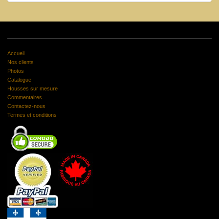
Accueil
Nos clients
Photos
Catalogue
Housses sur mesure
Commentaires
Contactez-nous
Termes et conditions