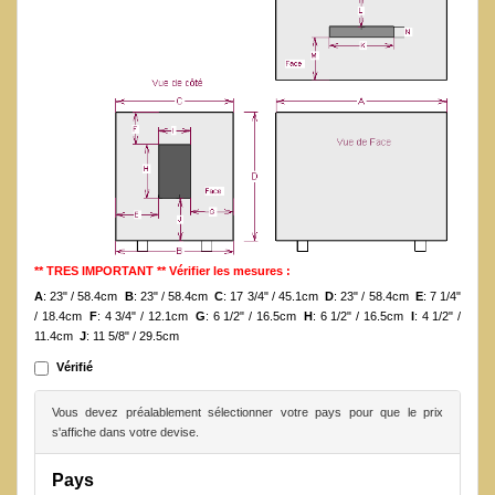
** TRES IMPORTANT ** Vérifier les mesures :
A
: 23" / 58.4cm
B
: 23" / 58.4cm
C
: 17 3/4" / 45.1cm
D
: 23" / 58.4cm
E
: 7 1/4"
/ 18.4cm
F
: 4 3/4" / 12.1cm
G
: 6 1/2" / 16.5cm
H
: 6 1/2" / 16.5cm
I
: 4 1/2" /
11.4cm
J
: 11 5/8" / 29.5cm
Vérifié
Vous devez préalablement sélectionner votre pays pour que le prix
s'affiche dans votre devise.
Pays