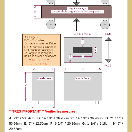
** TRES IMPORTANT ** Vérifier les mesures :
A
: 21" / 53.34cm
B
: 14 1/4" / 36.20cm
C
: 14 1/4" / 36.20cm
D
: 21 1/8" /
53.66cm
E
: 5" / 12.70cm
F
: 8 1/4" / 20.96cm
G
: 1 1/4" / 3.18cm
H
: 8" /
20.32cm