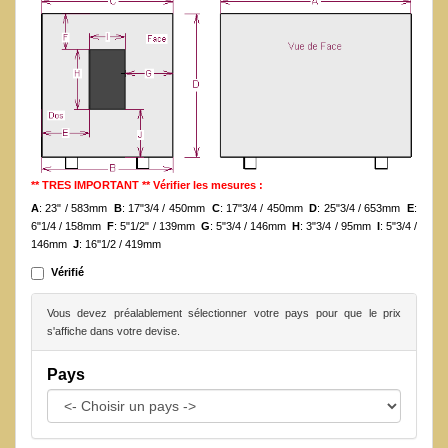
** TRES IMPORTANT ** Vérifier les mesures :
A
: 23" / 583mm
B
: 17"3/4 / 450mm
C
: 17"3/4 / 450mm
D
: 25"3/4 / 653mm
E
:
6"1/4 / 158mm
F
: 5"1/2" / 139mm
G
: 5"3/4 / 146mm
H
: 3"3/4 / 95mm
I
: 5"3/4 /
146mm
J
: 16''1/2 / 419mm
Vérifié
Vous devez préalablement sélectionner votre pays pour que le prix
s'affiche dans votre devise.
Pays