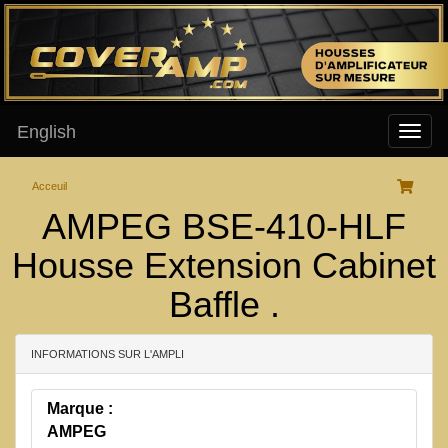
English
Acceuil
AMPEG BSE-410-HLF
Housse Extension Cabinet
Baffle .
INFORMATIONS SUR L'AMPLI
Marque :
AMPEG