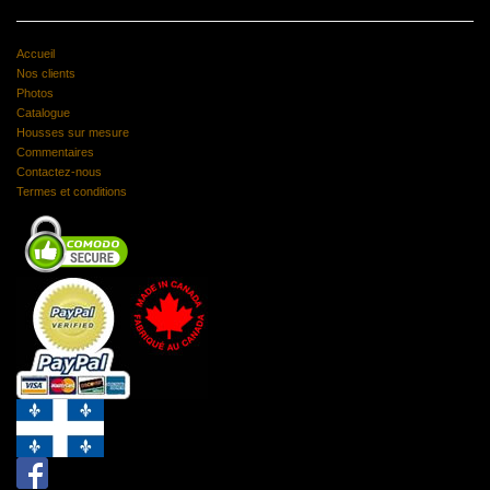
Accueil
Nos clients
Photos
Catalogue
Housses sur mesure
Commentaires
Contactez-nous
Termes et conditions