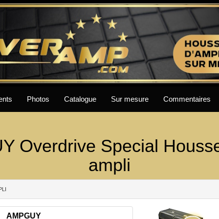
ents
Photos
Catalogue
Sur mesure
Commentaires
 Overdrive Special Houss
ampli
PLI
AMPGUY