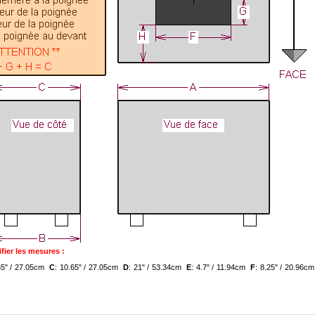
fier les mesures :
65" / 27.05cm
C
: 10.65" / 27.05cm
D
: 21" / 53.34cm
E
: 4.7" / 11.94cm
F
: 8.25" / 20.96