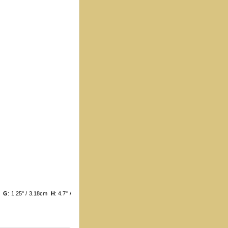
cm
G
: 1.25" / 3.18cm
H
: 4.7" /