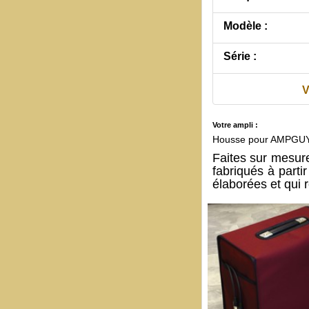
Modèle :
Série :
V
Votre ampli :
Housse pour AMPGUY 
Faites sur mesur
fabriqués à part
élaborées et qui 