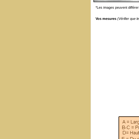
*Les images peuvent différer 
Vos mesures
(Vérifier que 