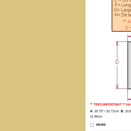
** TRES IMPORTANT ** Véri
A
: 20.75" / 52.71cm
B
: 10.
11.94cm
Vérifié