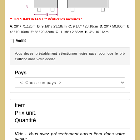
** TRES IMPORTANT ** Vérifier les mesures :
A
: 28" / 71.12cm
B
: 9 1/8" / 23.18cm
C
: 9 1/8" / 23.18cm
D
: 20" / 50.80cm
E
:
4" / 10.16cm
F
: 8" / 20.32cm
G
: 1 1/8" / 2.86cm
H
: 4" / 10.16cm
Vérifié
Vous devez préalablement sélectionner votre pays pour que le prix
s'affiche dans votre devise.
Pays
Item
Prix unit.
Quantité
Vide - Vous avez présentement aucun item dans votre
panier