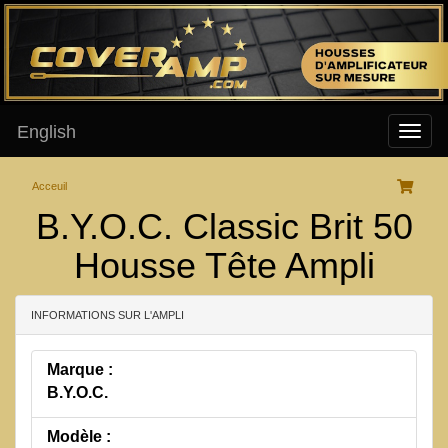
English
Acceuil
B.Y.O.C. Classic Brit 50
Housse Tête Ampli
INFORMATIONS SUR L'AMPLI
Marque :
B.Y.O.C.
Modèle :