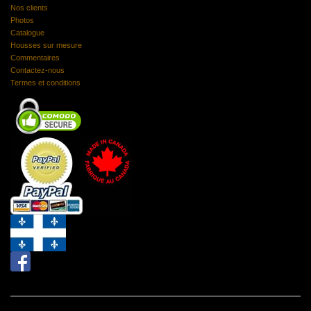
Nos clients
Photos
Catalogue
Housses sur mesure
Commentaires
Contactez-nous
Termes et conditions