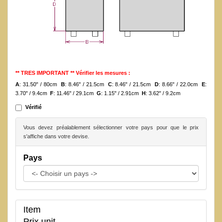
** TRES IMPORTANT ** Vérifier les mesures :
A
: 31.50" / 80cm
B
: 8.46" / 21.5cm
C
: 8.46" / 21.5cm
D
: 8.66" / 22.0cm
E
:
3.70" / 9.4cm
F
: 11.46" / 29.1cm
G
: 1.15" / 2.91cm
H
: 3.62" / 9.2cm
Vérifié
Vous devez préalablement sélectionner votre pays pour que le prix
s'affiche dans votre devise.
Pays
Item
Prix unit.