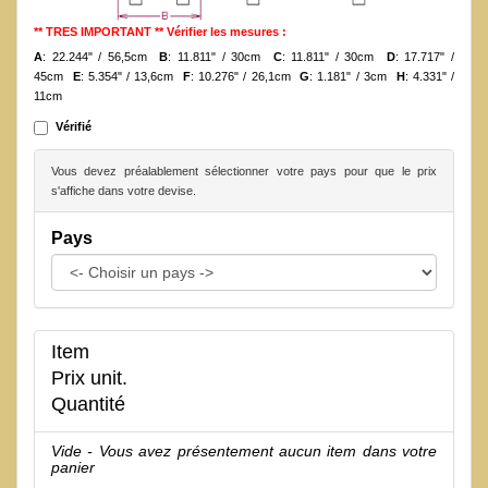
** TRES IMPORTANT ** Vérifier les mesures :
A
: 22.244" / 56,5cm
B
: 11.811" / 30cm
C
: 11.811" / 30cm
D
: 17.717" /
45cm
E
: 5.354" / 13,6cm
F
: 10.276" / 26,1cm
G
: 1.181" / 3cm
H
: 4.331" /
11cm
Vérifié
Vous devez préalablement sélectionner votre pays pour que le prix
s'affiche dans votre devise.
Pays
Item
Prix unit.
Quantité
Vide - Vous avez présentement aucun item dans votre
panier