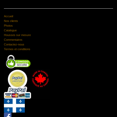
Accueil
Nos clients
Photos
Catalogue
Housses sur mesure
Commentaires
Contactez-nous
Termes et conditions