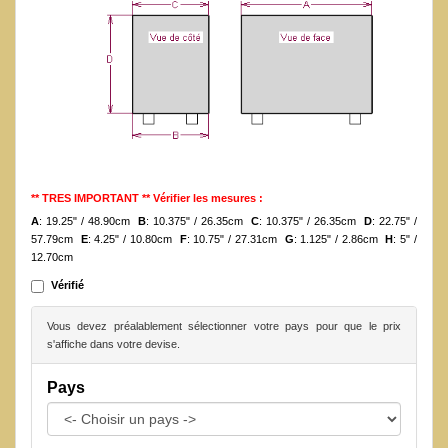
** TRES IMPORTANT ** Vérifier les mesures :
A
: 19.25" / 48.90cm
B
: 10.375" / 26.35cm
C
: 10.375" / 26.35cm
D
: 22.75" /
57.79cm
E
: 4.25" / 10.80cm
F
: 10.75" / 27.31cm
G
: 1.125" / 2.86cm
H
: 5" /
12.70cm
Vérifié
Vous devez préalablement sélectionner votre pays pour que le prix
s'affiche dans votre devise.
Pays