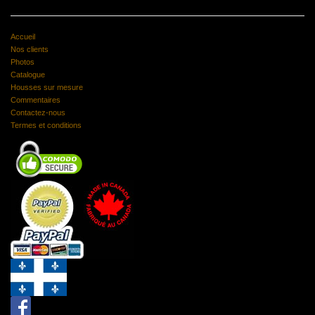
Accueil
Nos clients
Photos
Catalogue
Housses sur mesure
Commentaires
Contactez-nous
Termes et conditions