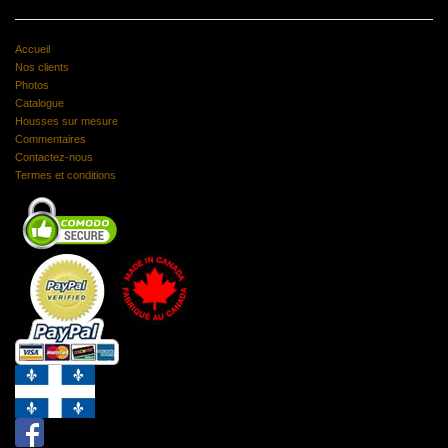
Accueil
Nos clients
Photos
Catalogue
Housses sur mesure
Commentaires
Contactez-nous
Termes et conditions