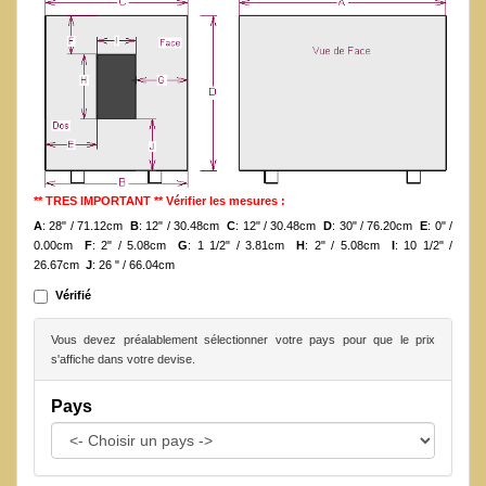
** TRES IMPORTANT ** Vérifier les mesures :
A
: 28" / 71.12cm
B
: 12" / 30.48cm
C
: 12" / 30.48cm
D
: 30" / 76.20cm
E
: 0" /
0.00cm
F
: 2" / 5.08cm
G
: 1 1/2" / 3.81cm
H
: 2" / 5.08cm
I
: 10 1/2" /
26.67cm
J
: 26 " / 66.04cm
Vérifié
Vous devez préalablement sélectionner votre pays pour que le prix
s'affiche dans votre devise.
Pays