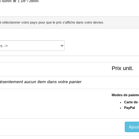
8 / 60mm
R
: 1 1/8'' / 28mm
sélectionner votre pays pour que le prix s'affiche dans votre devise.
Prix unit.
résentement aucun item dans votre panier
Modes de paiem
Carte de 
PayPal