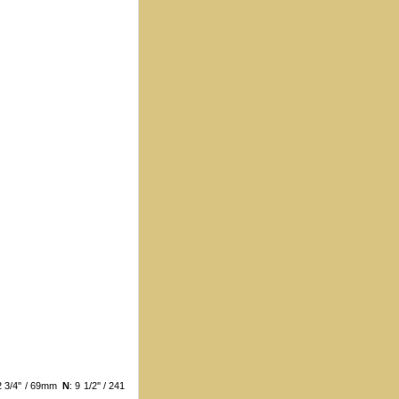
 2 3/4'' / 69mm
N
: 9 1/2'' / 241