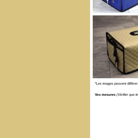
*Les images peuvent différer 
Vos mesures
(Vérifier que 