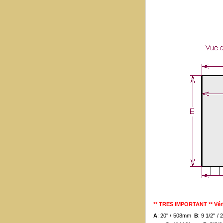
** TRES IMPORTANT ** Véri
A
: 20'' / 508mm
B
: 9 1/2'' 