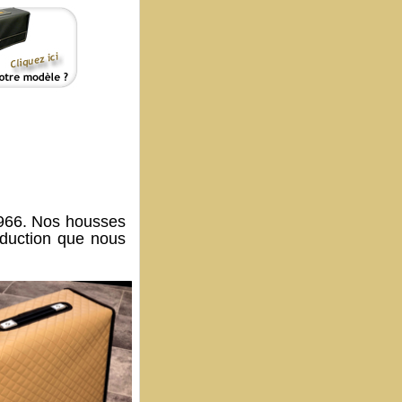
966. Nos housses
oduction que nous