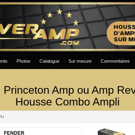
ents
Photos
Catalogue
Sur mesure
Commentaires
Princeton Amp ou Amp Rev
Housse Combo Ampli
PLI
FENDER