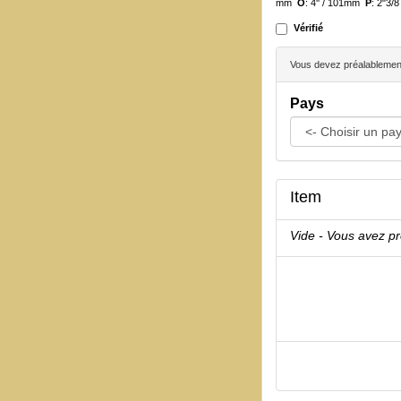
mm
O
: 4'' / 101mm
P
: 2"3/
Vérifié
Vous devez préalablement 
Pays
Item
Vide - Vous avez p