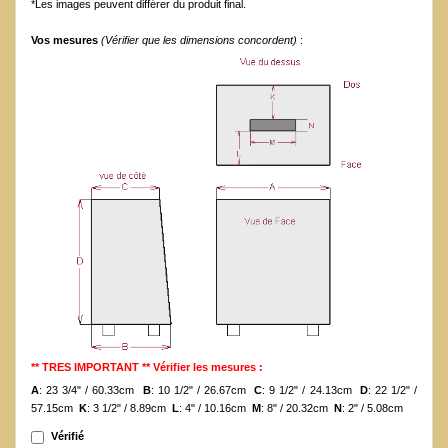
*Les images peuvent différer du produit final.
Vos mesures
(Vérifier que les dimensions concordent)
:
** TRES IMPORTANT ** Vérifier les mesures :
A
: 23 3/4" / 60.33cm
B
: 10 1/2" / 26.67cm
C
: 9 1/2" / 24.13cm
D
: 22 1/2" /
57.15cm
K
: 3 1/2" / 8.89cm
L
: 4" / 10.16cm
M
: 8" / 20.32cm
N
: 2" / 5.08cm
Vérifié