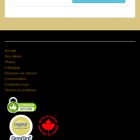
Accueil
Nos clients
Photos
Catalogue
Housses sur mesure
Commentaires
Contactez-nous
Termes et conditions