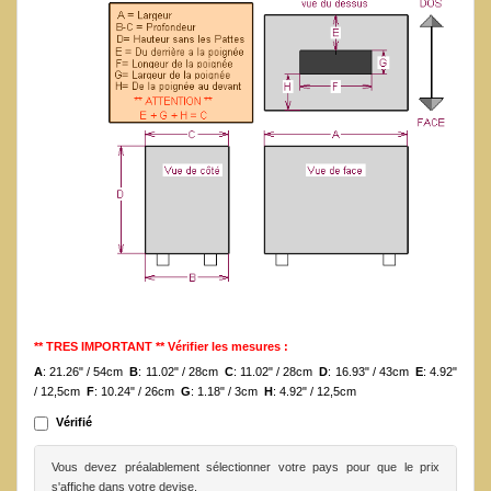
** TRES IMPORTANT ** Vérifier les mesures :
A
: 21.26" / 54cm
B
: 11.02" / 28cm
C
: 11.02" / 28cm
D
: 16.93" / 43cm
E
: 4.92"
/ 12,5cm
F
: 10.24" / 26cm
G
: 1.18" / 3cm
H
: 4.92" / 12,5cm
Vérifié
Vous devez préalablement sélectionner votre pays pour que le prix
s'affiche dans votre devise.