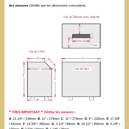
Vos mesures
(Vérifier que les dimensions concordent)
:
** TRES IMPORTANT ** Vérifier les mesures :
A
: 21.1/4" / 539mm
B
: 11" / 279mm
C
: 11" / 279mm
D
: 9" / 228mm
E
: 17.3/8"
/ 441mm
F
: 14.3/8" / 365mm
G
: 3.1/2" / 89mm
N
: 10.1/2" / 266mm
O
: 5.1/8" /