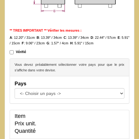
** TRES IMPORTANT ** Vérifier les mesures :
A
: 12.20" / 31cm
B
: 13.39" / 34cm
C
: 13.39" / 34cm
D
: 22.44" / 57cm
E
: 5.91"
/ 15cm
F
: 9.06" / 23cm
G
: 1.57" / 4cm
H
: 5.91" / 15cm
Vérifié
Vous devez préalablement sélectionner votre pays pour que le prix
s'affiche dans votre devise.
Pays
Item
Prix unit.
Quantité