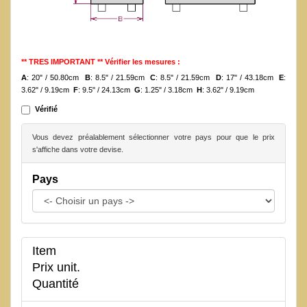
** TRES IMPORTANT ** Vérifier les mesures :
A
: 20" / 50.80cm
B
: 8.5" / 21.59cm
C
: 8.5" / 21.59cm
D
: 17" / 43.18cm
E
:
3.62" / 9.19cm
F
: 9.5" / 24.13cm
G
: 1.25" / 3.18cm
H
: 3.62" / 9.19cm
Vérifié
Vous devez préalablement sélectionner votre pays pour que le prix
s'affiche dans votre devise.
Pays
Item
Prix unit.
Quantité