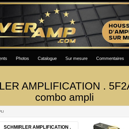
ents
Photos
Catalogue
Sur mesure
Commentaires
ER AMPLIFICATION . 5F2
combo ampli
PLI
SCHMIRLER AMPLIFICATION .