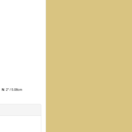
cm
N
: 2" / 5.08cm