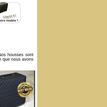
os housses sont
on que nous avons