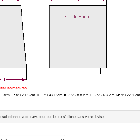
fier les mesures :
 24.13cm
C
: 8" / 20.32cm
D
: 17" / 43.18cm
K
: 3.5" / 8.89cm
L
: 2.5" / 6.35cm
M
: 9" / 22.86
sélectionner votre pays pour que le prix s'affiche dans votre devise.