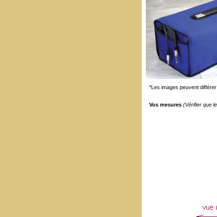
*Les images peuvent différer 
Vos mesures
(Vérifier que 