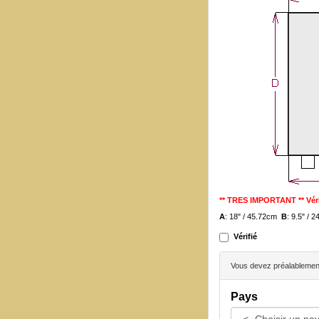
** TRES IMPORTANT ** Véri
A
: 18" / 45.72cm
B
: 9.5" /
Vérifié
Vous devez préalablement 
Pays