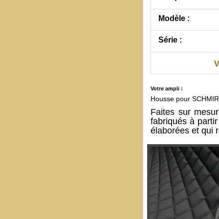
Modèle :
Série :
V
Votre ampli :
Housse pour SCHMIR
Faites sur mesu
fabriqués à part
élaborées et qui 