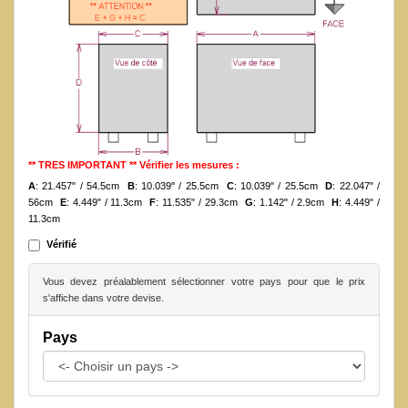
** TRES IMPORTANT ** Vérifier les mesures :
A
: 21.457" / 54.5cm
B
: 10.039" / 25.5cm
C
: 10.039" / 25.5cm
D
: 22.047" /
56cm
E
: 4.449" / 11.3cm
F
: 11.535" / 29.3cm
G
: 1.142" / 2.9cm
H
: 4.449" /
11.3cm
Vérifié
Vous devez préalablement sélectionner votre pays pour que le prix
s'affiche dans votre devise.
Pays