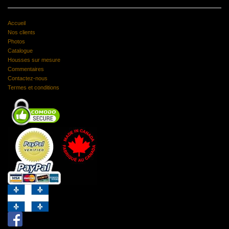
Accueil
Nos clients
Photos
Catalogue
Housses sur mesure
Commentaires
Contactez-nous
Termes et conditions