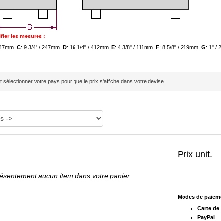
fier les mesures :
/ 247mm
C
: 9.3/4" / 247mm
D
: 16.1/4" / 412mm
E
: 4.3/8" / 111mm
F
: 8.5/8" / 219mm
G
: 1" 
sélectionner votre pays pour que le prix s'affiche dans votre devise.
Prix unit.
résentement aucun item dans votre panier
Modes de paiem
Carte de 
PayPal