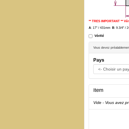
** TRES IMPORTANT ** Véri
A
: 17" / 431mm
B
: 9.3/4" 
Vérifié
Vous devez préalablement 
Pays
Item
Vide - Vous avez p