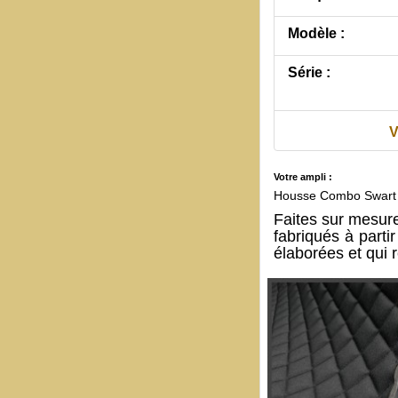
Modèle :
Série :
V
Votre ampli :
Housse Combo Swart 
Faites sur mesu
fabriqués à part
élaborées et qui 