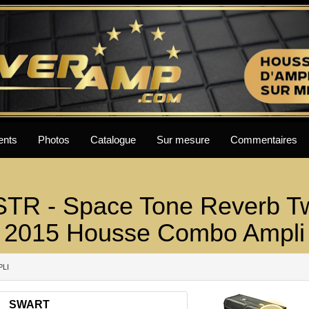
ents
Photos
Catalogue
Sur mesure
Commentaires
R - Space Tone Reverb T
2015 Housse Combo Ampli
PLI
SWART