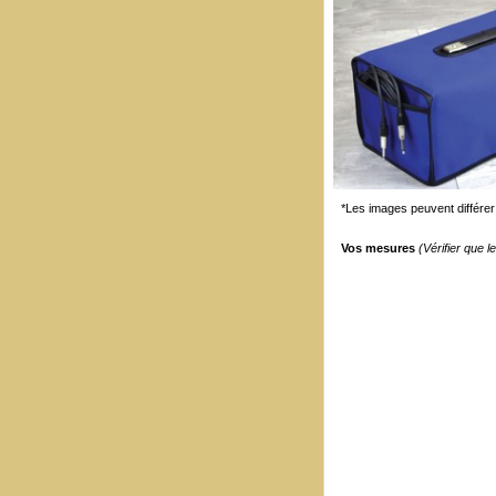
*Les images peuvent différer 
Vos mesures
(Vérifier que 