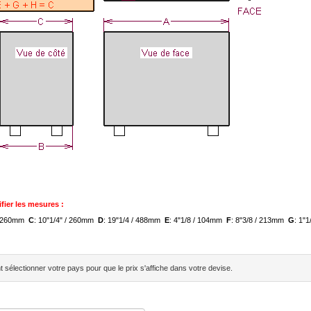
fier les mesures :
 / 260mm
C
: 10"1/4" / 260mm
D
: 19"1/4 / 488mm
E
: 4"1/8 / 104mm
F
: 8"3/8 / 213mm
G
: 1"
sélectionner votre pays pour que le prix s'affiche dans votre devise.