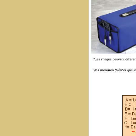
*Les images peuvent différer 
Vos mesures
(Vérifier que 