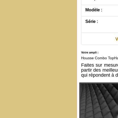
Modèle :
Série :
V
Votre ampli :
Housse Combo TopHat
Faites sur mesu
partir des meille
qui répondent à d