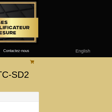
English
Contactez-nous
 TC-SD2