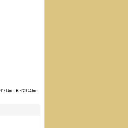
1/4" / 31mm
H
: 4"7/8 123mm