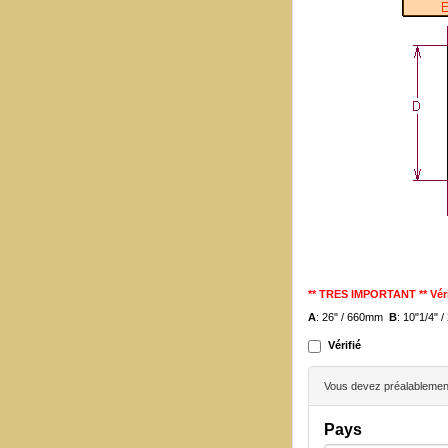
** TRES IMPORTANT ** Véri
A
: 26" / 660mm
B
: 10"1/4"
Vérifié
Vous devez préalablement 
Pays