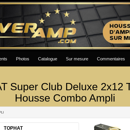
ents
Photos
Catalogue
Sur mesure
Commentaires
 Super Club Deluxe 2x12
Housse Combo Ampli
PLI
TOPHAT