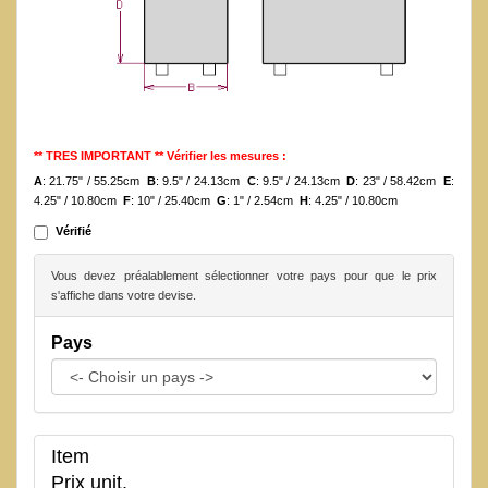
** TRES IMPORTANT ** Vérifier les mesures :
A
: 21.75" / 55.25cm
B
: 9.5" / 24.13cm
C
: 9.5" / 24.13cm
D
: 23" / 58.42cm
E
:
4.25" / 10.80cm
F
: 10" / 25.40cm
G
: 1" / 2.54cm
H
: 4.25" / 10.80cm
Vérifié
Vous devez préalablement sélectionner votre pays pour que le prix
s'affiche dans votre devise.
Pays
Item
Prix unit.