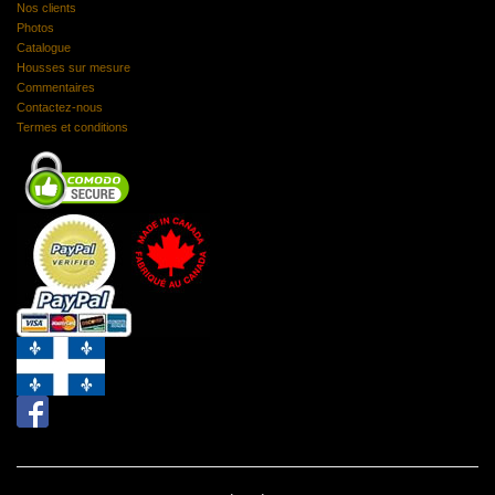
Nos clients
Photos
Catalogue
Housses sur mesure
Commentaires
Contactez-nous
Termes et conditions