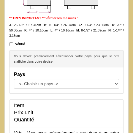
** TRES IMPORTANT ** Vérifier les mesures :
A
: 26-1/2" / 67.31cm
B
: 10-1/4" / 26.04cm
C
: 9-1/4" / 23.50cm
D
: 20" /
50.80cm
K
: 4" / 10.16cm
L
: 4" / 10.16cm
M
: 8-1/2" / 21.59cm
N
: 1-1/4" /
3.18cm
Vérifié
Vous devez préalablement sélectionner votre pays pour que le prix
s'affiche dans votre devise.
Pays
Item
Prix unit.
Quantité
Vide - Vous avez présentement aucun item dans votre