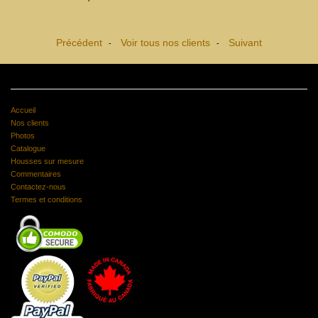
Précédent
Voir tous nos clients
Suivant
-
-
Accueil
Nos clients
Photos
Catalogue
Housses sur mesure
Commentaires
Contactez-nous
Termes et conditions