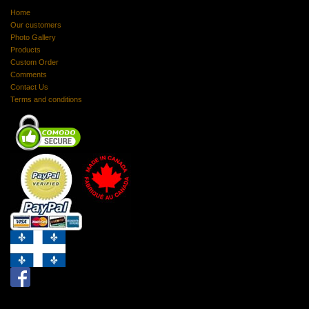
Home
Our customers
Photo Gallery
Products
Custom Order
Comments
Contact Us
Terms and conditions