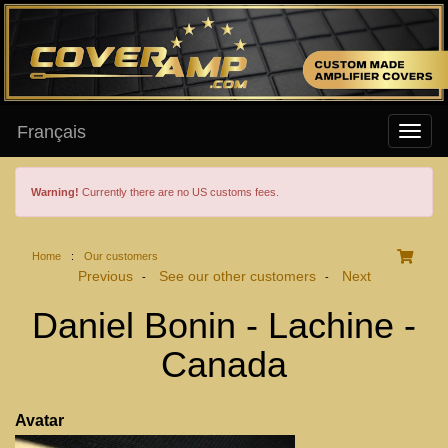
Français
Warning!
Currently there are no US customs fees.
Home
:
Our customers
Previous
See our other customers
Next
-
-
Daniel Bonin - Lachine -
Canada
Avatar