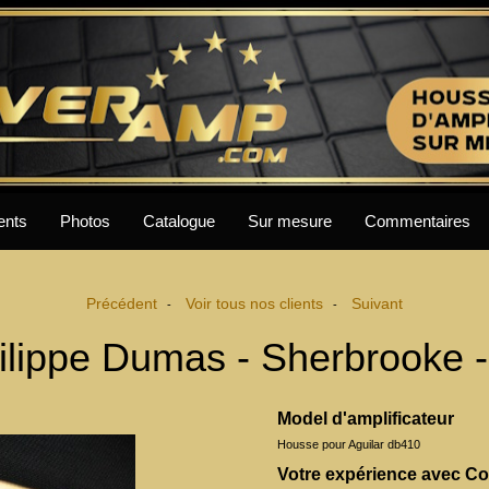
ents
Photos
Catalogue
Sur mesure
Commentaires
Précédent
Voir tous nos clients
Suivant
-
-
ilippe Dumas - Sherbrooke 
Model d'amplificateur
Housse pour Aguilar db410
Votre expérience avec 