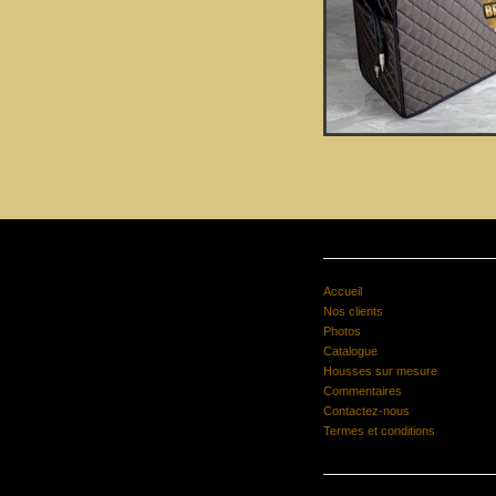
Accueil
Nos clients
Photos
Catalogue
Housses sur mesure
Commentaires
Contactez-nous
Termes et conditions