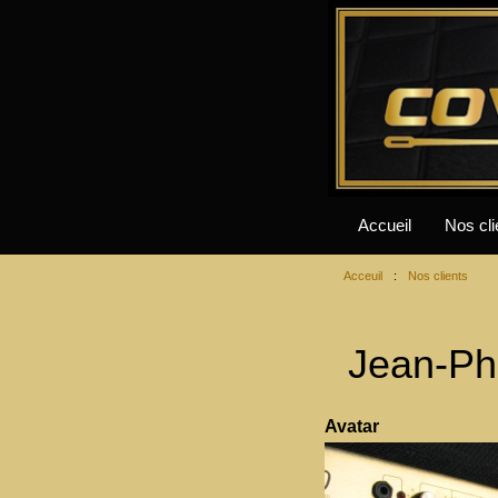
Accueil
Nos cli
Acceuil
:
Nos clients
Jean-Ph
Avatar