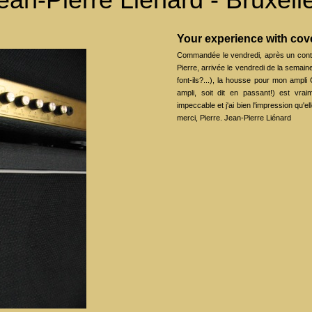
Your experience with co
Commandée le vendredi, après un conta
Pierre, arrivée le vendredi de la semai
font-ils?...), la housse pour mon ampl
ampli, soit dit en passant!) est vraim
impeccable et j'ai bien l'impression qu'e
merci, Pierre. Jean-Pierre Liénard