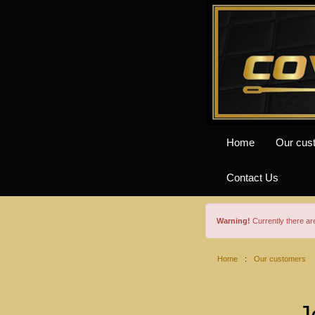
Home
Our cus
Contact Us
Warning!
Currently there a
Home
:
Our customers
J