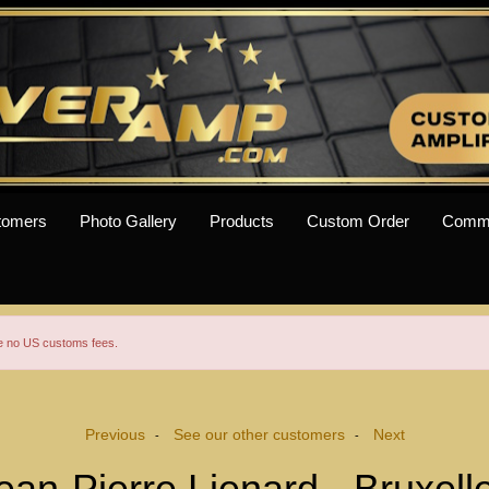
tomers
Photo Gallery
Products
Custom Order
Comm
re no US customs fees.
Previous
See our other customers
Next
-
-
ean-Pierre Lienard - Bruxell