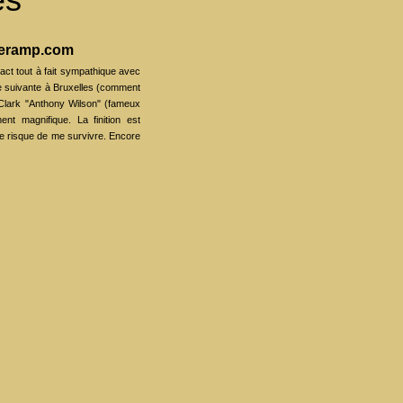
veramp.com
ct tout à fait sympathique avec
ne suivante à Bruxelles (comment
i Clark "Anthony Wilson" (fameux
ent magnifique. La finition est
lle risque de me survivre. Encore