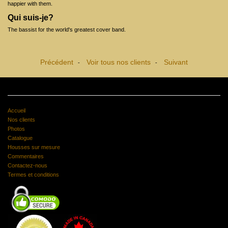
happier with them.
Qui suis-je?
The bassist for the world's greatest cover band.
Précédent
Voir tous nos clients
Suivant
-
-
Accueil
Nos clients
Photos
Catalogue
Housses sur mesure
Commentaires
Contactez-nous
Termes et conditions