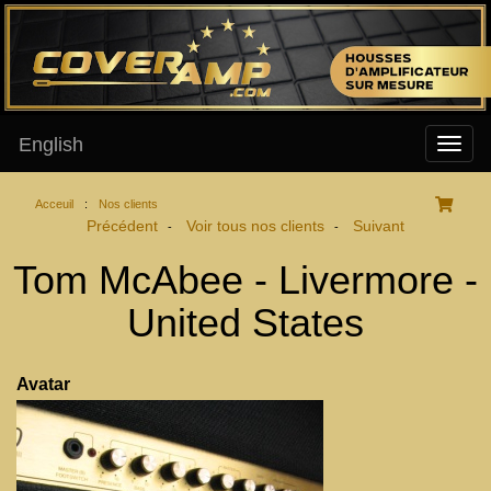
English
Acceuil
:
Nos clients
Précédent
Voir tous nos clients
Suivant
-
-
Tom McAbee - Livermore -
United States
Avatar