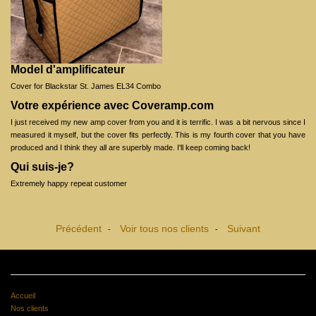
Model d'amplificateur
Cover for Blackstar St. James EL34 Combo
Votre expérience avec Coveramp.com
I just received my new amp cover from you and it is terrific. I was a bit nervous since I
measured it myself, but the cover fits perfectly. This is my fourth cover that you have
produced and I think they all are superbly made. I'll keep coming back!
Qui suis-je?
Extremely happy repeat customer
Précédent
Voir tous nos clients
Suivant
-
-
Accueil
Nos clients