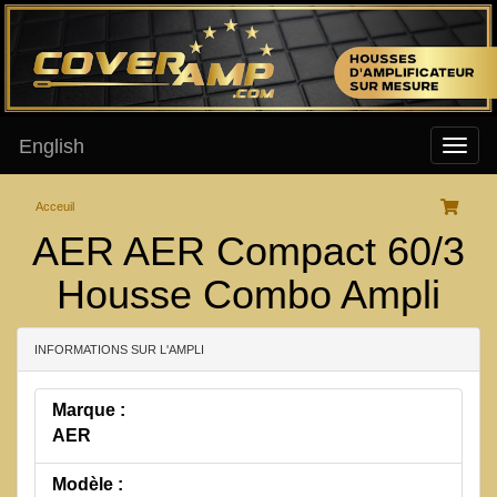
English
Acceuil
AER AER Compact 60/3
Housse Combo Ampli
INFORMATIONS SUR L'AMPLI
Marque :
AER
Modèle :