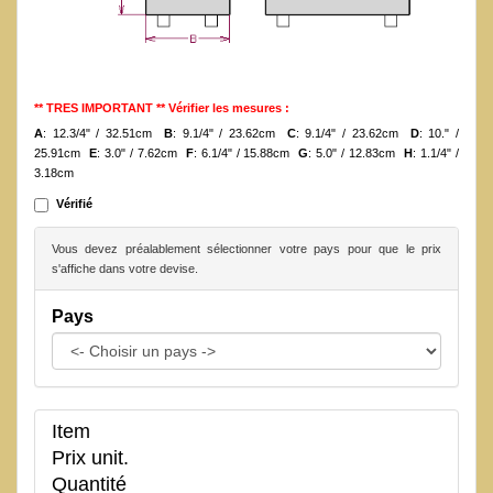
** TRES IMPORTANT ** Vérifier les mesures :
A
: 12.3/4" / 32.51cm
B
: 9.1/4" / 23.62cm
C
: 9.1/4" / 23.62cm
D
: 10." /
25.91cm
E
: 3.0" / 7.62cm
F
: 6.1/4" / 15.88cm
G
: 5.0" / 12.83cm
H
: 1.1/4" /
3.18cm
Vérifié
Vous devez préalablement sélectionner votre pays pour que le prix
s'affiche dans votre devise.
Pays
Item
Prix unit.
Quantité