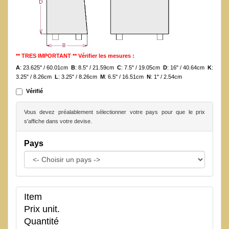
** TRES IMPORTANT ** Vérifier les mesures :
A
: 23.625" / 60.01cm
B
: 8.5" / 21.59cm
C
: 7.5" / 19.05cm
D
: 16" / 40.64cm
K
:
3.25" / 8.26cm
L
: 3.25" / 8.26cm
M
: 6.5" / 16.51cm
N
: 1" / 2.54cm
Vérifié
Vous devez préalablement sélectionner votre pays pour que le prix
s'affiche dans votre devise.
Pays
Item
Prix unit.
Quantité