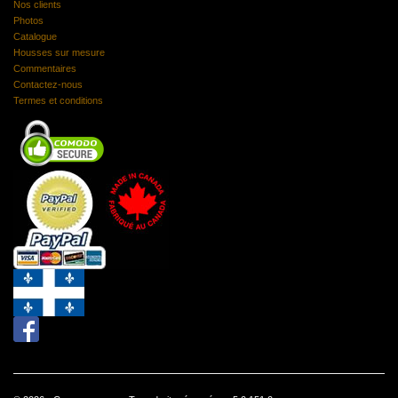
Nos clients
Photos
Catalogue
Housses sur mesure
Commentaires
Contactez-nous
Termes et conditions