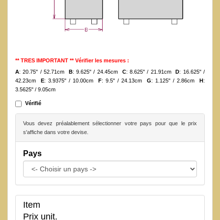
** TRES IMPORTANT ** Vérifier les mesures :
A
: 20.75" / 52.71cm
B
: 9.625" / 24.45cm
C
: 8.625" / 21.91cm
D
: 16.625" /
42.23cm
E
: 3.9375" / 10.00cm
F
: 9.5" / 24.13cm
G
: 1.125" / 2.86cm
H
:
3.5625" / 9.05cm
Vérifié
Vous devez préalablement sélectionner votre pays pour que le prix
s'affiche dans votre devise.
Pays
Item
Prix unit.