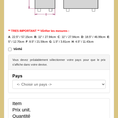
** TRES IMPORTANT ** Vérifier les mesures :
A
: 22.5" / 57.15cm
B
: 11" / 27.94cm
C
: 11" / 27.94cm
D
: 18.5" / 46.99cm
E
:
5" / 12.70cm
F
: 8.5" / 21.59cm
G
: 1.5" / 3.81cm
H
: 4.5" / 11.43cm
Vérifié
Vous devez préalablement sélectionner votre pays pour que le prix
s'affiche dans votre devise.
Pays
Item
Prix unit.
Quantité