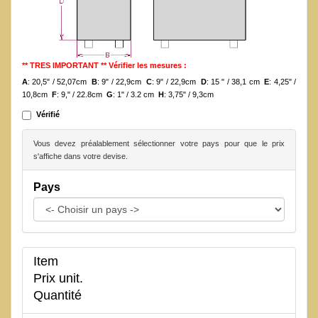
** TRES IMPORTANT ** Vérifier les mesures :
A
: 20,5" / 52,07cm
B
: 9" / 22,9cm
C
: 9" / 22,9cm
D
: 15 " / 38,1 cm
E
: 4,25" /
10,8cm
F
: 9," / 22.8cm
G
: 1" / 3.2 cm
H
: 3,75" / 9,3cm
Vérifié
Vous devez préalablement sélectionner votre pays pour que le prix
s'affiche dans votre devise.
Pays
Item
Prix unit.
Quantité