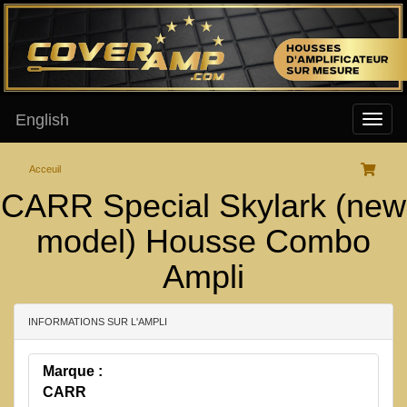
English
Acceuil
CARR Special Skylark (new
model) Housse Combo
Ampli
INFORMATIONS SUR L'AMPLI
Marque :
CARR