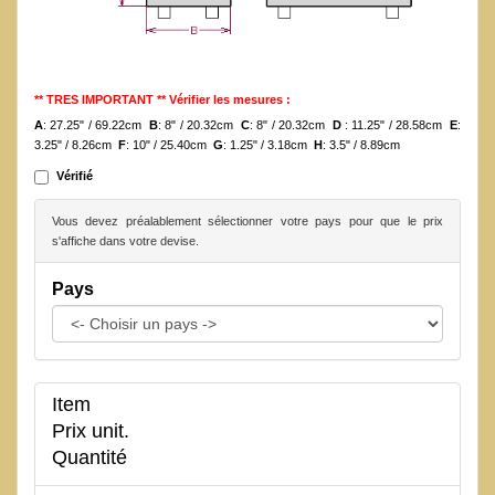
** TRES IMPORTANT ** Vérifier les mesures :
A
: 27.25" / 69.22cm
B
: 8" / 20.32cm
C
: 8" / 20.32cm
D
: 11.25" / 28.58cm
E
:
3.25" / 8.26cm
F
: 10" / 25.40cm
G
: 1.25" / 3.18cm
H
: 3.5" / 8.89cm
Vérifié
Vous devez préalablement sélectionner votre pays pour que le prix
s'affiche dans votre devise.
Pays
Item
Prix unit.
Quantité