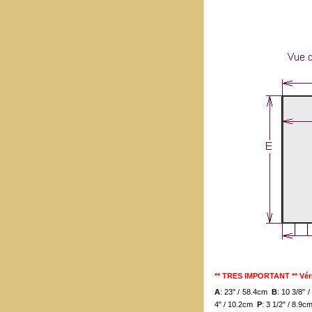
** TRES IMPORTANT ** Véri
A
: 23" / 58.4cm
B
: 10 3/8"
4" / 10.2cm
P
: 3 1/2" / 8.9