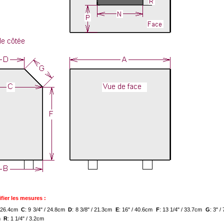
fier les mesures :
 / 26.4cm
C
: 9 3/4" / 24.8cm
D
: 8 3/8" / 21.3cm
E
: 16" / 40.6cm
F
: 13 1/4" / 33.7cm
G
: 3" 
cm
R
: 1 1/4" / 3.2cm