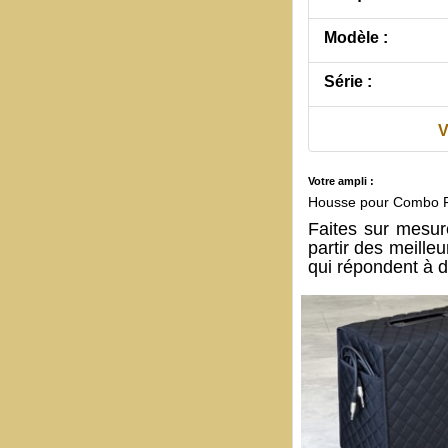
Modèle :
Série :
V
Votre ampli :
Housse pour Combo
Faites sur mesu
partir des meille
qui répondent à d