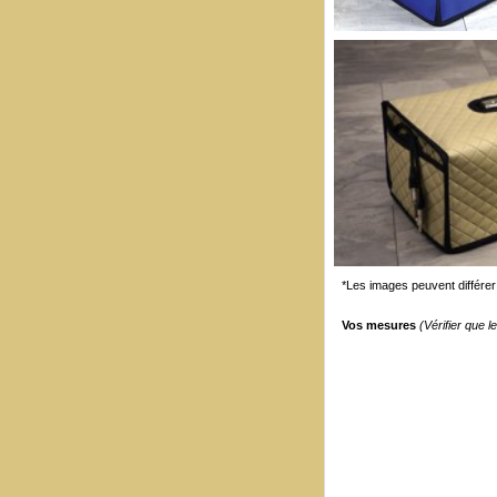
*Les images peuvent différer 
Vos mesures
(Vérifier que 