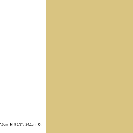
/ 7.6cm
N
: 9 1/2" / 24.1cm
O
: