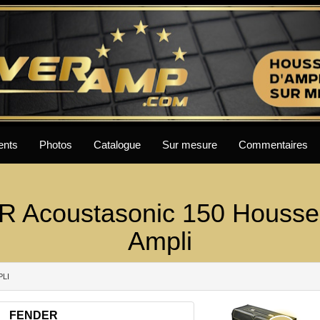
ents
Photos
Catalogue
Sur mesure
Commentaires
 Acoustasonic 150 Houss
Ampli
PLI
FENDER