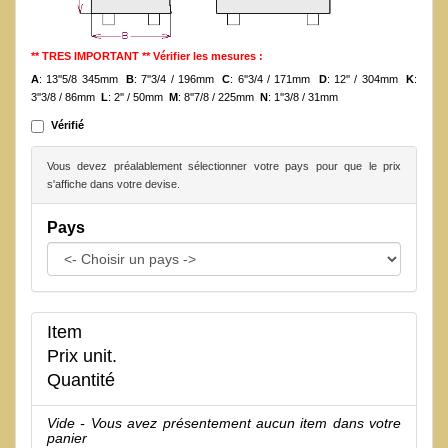
** TRES IMPORTANT ** Vérifier les mesures :
A
: 13''5/8 345mm
B
: 7''3/4 / 196mm
C
: 6''3/4 / 171mm
D
: 12'' / 304mm
K
:
3''3/8 / 86mm
L
: 2'' / 50mm
M
: 8''7/8 / 225mm
N
: 1''3/8 / 31mm
Vérifié
Vous devez préalablement sélectionner votre pays pour que le prix
s'affiche dans votre devise.
Pays
Item
Prix unit.
Quantité
Vide - Vous avez présentement aucun item dans votre
panier