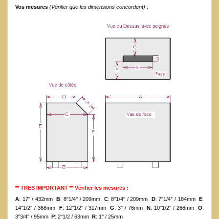
Vos mesures
(Vérifier que les dimensions concordent)
:
** TRES IMPORTANT ** Vérifier les mesures :
A
: 17'' / 432mm
B
: 8''1/4'' / 209mm
C
: 8''1/4'' / 209mm
D
: 7''1/4'' / 184mm
E
:
14''1/2'' / 368mm
F
: 12''1/2'' / 317mm
G
: 3'' / 76mm
N
: 10''1/2'' / 266mm
O
:
3''3/4'' / 95mm
P
: 2"1/2 / 63mm
R
: 1'' / 25mm