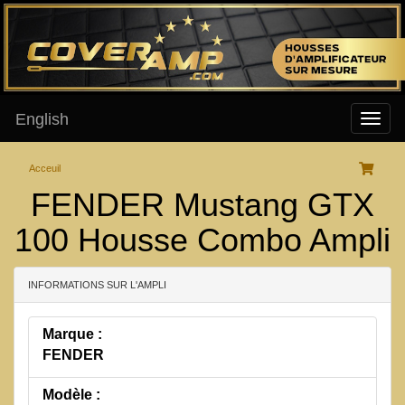
English
Acceuil
FENDER Mustang GTX
100 Housse Combo Ampli
INFORMATIONS SUR L'AMPLI
Marque :
FENDER
Modèle :