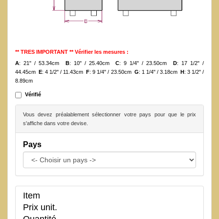
** TRES IMPORTANT ** Vérifier les mesures :
A
: 21" / 53.34cm
B
: 10" / 25.40cm
C
: 9 1/4" / 23.50cm
D
: 17 1/2" /
44.45cm
E
: 4 1/2" / 11.43cm
F
: 9 1/4" / 23.50cm
G
: 1 1/4" / 3.18cm
H
: 3 1/2" /
8.89cm
Vérifié
Vous devez préalablement sélectionner votre pays pour que le prix
s'affiche dans votre devise.
Pays
Item
Prix unit.
Quantité