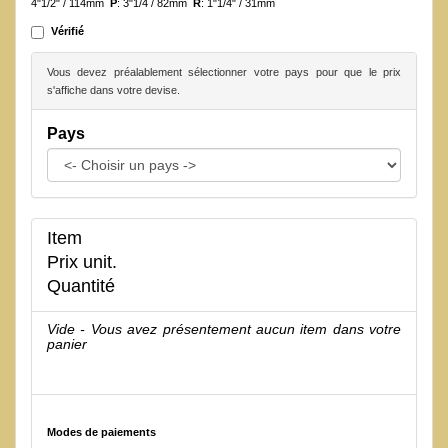
4"1/2" / 114mm
P
: 3"1/4 / 82mm
R
: 1"1/4" / 31mm
Vérifié
Vous devez préalablement sélectionner votre pays pour que le prix
s'affiche dans votre devise.
Pays
Item
Prix unit.
Quantité
Vide - Vous avez présentement aucun item dans votre
panier
Modes de paiements