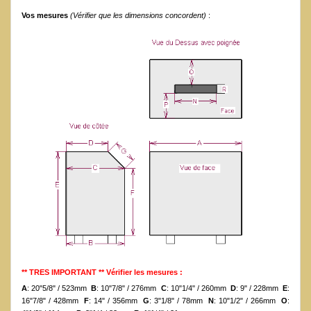
Vos mesures
(Vérifier que les dimensions concordent)
:
** TRES IMPORTANT ** Vérifier les mesures :
A
: 20"5/8" / 523mm
B
: 10"7/8" / 276mm
C
: 10"1/4" / 260mm
D
: 9" / 228mm
E
:
16"7/8" / 428mm
F
: 14" / 356mm
G
: 3"1/8" / 78mm
N
: 10"1/2" / 266mm
O
: