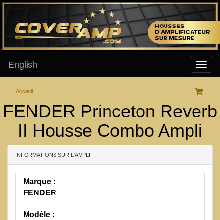
English
Acceuil
FENDER Princeton Reverb
II Housse Combo Ampli
INFORMATIONS SUR L'AMPLI
Marque :
FENDER
Modèle :