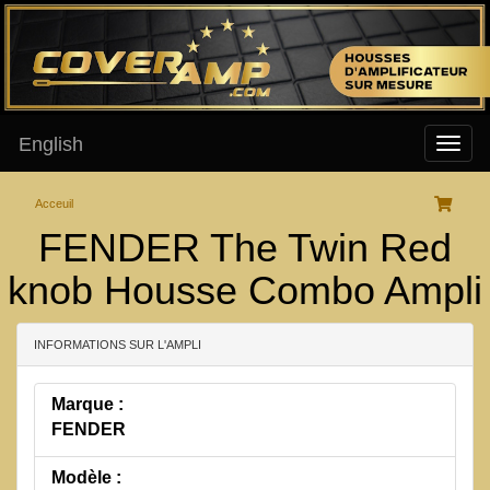
English
Acceuil
FENDER The Twin Red
knob Housse Combo Ampli
INFORMATIONS SUR L'AMPLI
Marque :
FENDER
Modèle :