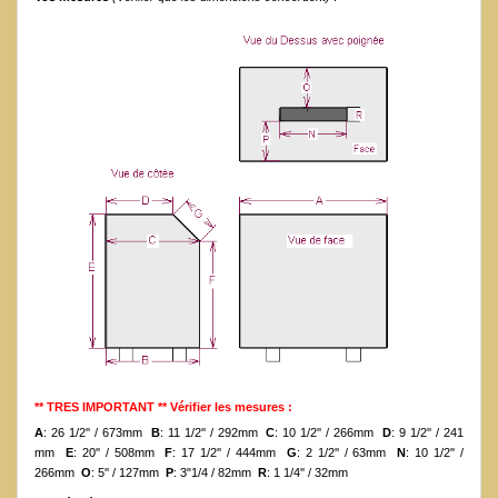
** TRES IMPORTANT ** Vérifier les mesures :
A
: 26 1/2'' / 673mm
B
: 11 1/2'' / 292mm
C
: 10 1/2'' / 266mm
D
: 9 1/2'' / 241
mm
E
: 20'' / 508mm
F
: 17 1/2'' / 444mm
G
: 2 1/2'' / 63mm
N
: 10 1/2'' /
266mm
O
: 5'' / 127mm
P
: 3"1/4 / 82mm
R
: 1 1/4'' / 32mm