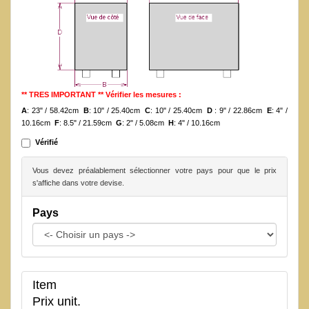
** TRES IMPORTANT ** Vérifier les mesures :
A
: 23" / 58.42cm
B
: 10" / 25.40cm
C
: 10" / 25.40cm
D
: 9" / 22.86cm
E
: 4" /
10.16cm
F
: 8.5" / 21.59cm
G
: 2" / 5.08cm
H
: 4" / 10.16cm
Vérifié
Vous devez préalablement sélectionner votre pays pour que le prix
s'affiche dans votre devise.
Pays
Item
Prix unit.