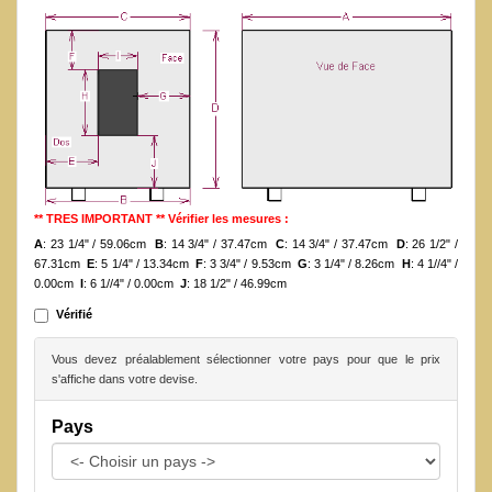
** TRES IMPORTANT ** Vérifier les mesures :
A
: 23 1/4" / 59.06cm
B
: 14 3/4" / 37.47cm
C
: 14 3/4" / 37.47cm
D
: 26 1/2" /
67.31cm
E
: 5 1/4" / 13.34cm
F
: 3 3/4" / 9.53cm
G
: 3 1/4" / 8.26cm
H
: 4 1//4" /
0.00cm
I
: 6 1//4" / 0.00cm
J
: 18 1/2" / 46.99cm
Vérifié
Vous devez préalablement sélectionner votre pays pour que le prix
s'affiche dans votre devise.
Pays