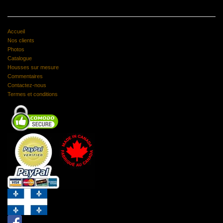
Accueil
Nos clients
Photos
Catalogue
Housses sur mesure
Commentaires
Contactez-nous
Termes et conditions