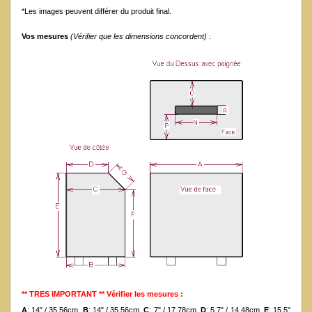
*Les images peuvent différer du produit final.
Vos mesures
(Vérifier que les dimensions concordent)
:
** TRES IMPORTANT ** Vérifier les mesures :
A
: 14" / 35.56cm
B
: 14" / 35.56cm
C
: 7" / 17.78cm
D
: 5.7" / 14.48cm
E
: 15.5"