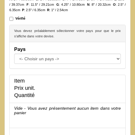
/ 39.37cm
F
: 11.5" / 29.21cm
G
: 4.25" / 10.80cm
N
: 8" / 20.32cm
O
: 2.5" /
6.35cm
P
: 2.5" / 6.35cm
R
: 1" / 2.54cm
Vérifié
Vous devez préalablement sélectionner votre pays pour que le prix
s'affiche dans votre devise.
Pays
Item
Prix unit.
Quantité
Vide - Vous avez présentement aucun item dans votre
panier