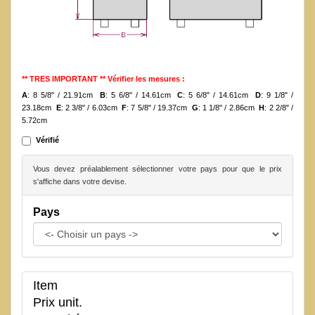
** TRES IMPORTANT ** Vérifier les mesures :
A
: 8 5/8" / 21.91cm
B
: 5 6/8" / 14.61cm
C
: 5 6/8" / 14.61cm
D
: 9 1/8" /
23.18cm
E
: 2 3/8" / 6.03cm
F
: 7 5/8" / 19.37cm
G
: 1 1/8" / 2.86cm
H
: 2 2/8" /
5.72cm
Vérifié
Vous devez préalablement sélectionner votre pays pour que le prix
s'affiche dans votre devise.
Pays
Item
Prix unit.