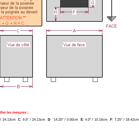
fier les mesures :
" / 24.13cm
C
: 9.5" / 24.13cm
D
: `14.25" / 0.00cm
E
: 4.0" / 10.16cm
F
: 7.25" / 18.42