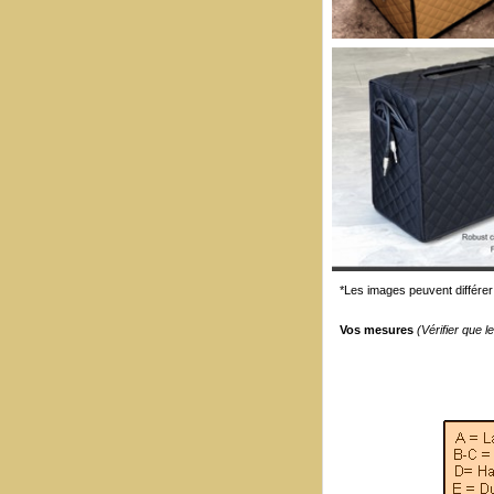
*Les images peuvent différer 
Vos mesures
(Vérifier que 