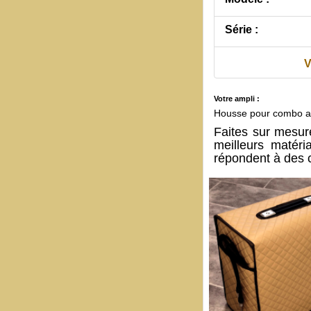
Série :
V
Votre ampli :
Housse pour combo a
Faites sur mesur
meilleurs matér
répondent à des c