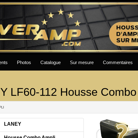
ents
Photos
Catalogue
Sur mesure
Commentaires
Y LF60-112 Housse Combo 
PLI
LANEY
Housse Combo Ampli