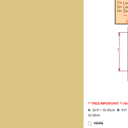
** TRES IMPORTANT ** Véri
A
: 16.5" / 41.91cm
B
: 9.5
10.16cm
Vérifié