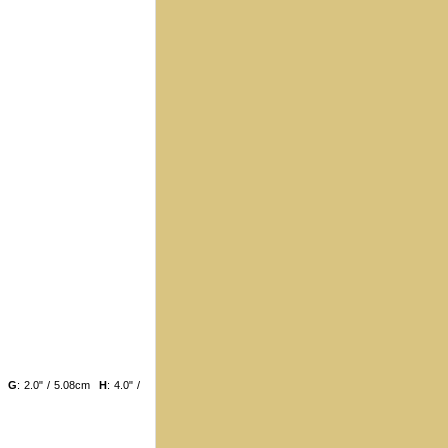
cm
G
: 2.0" / 5.08cm
H
: 4.0" /