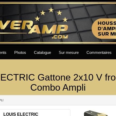
ents
Photos
Catalogue
Sur mesure
Commentaires
ECTRIC Gattone 2x10 V fro
Combo Ampli
PLI
LOUIS ELECTRIC