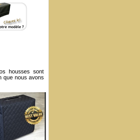
os housses sont
on que nous avons