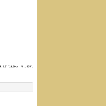
M
: 8.5" / 21.59cm
N
: 1.875" /