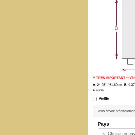
** TRES IMPORTANT ** Véri
A
: 24.25" / 61.60cm
B
: 9.3
4.76cm
Vérifié
Vous devez préalablement 
Pays