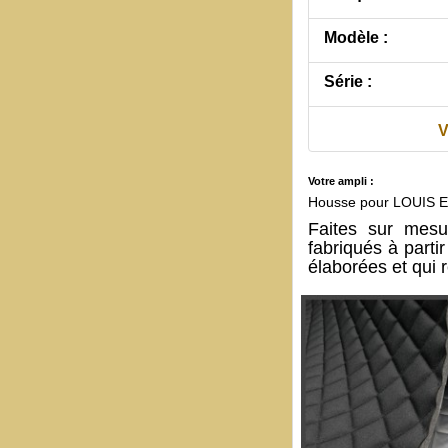
Modèle :
Série :
V
Votre ampli :
Housse pour LOUIS E
Faites sur mes
fabriqués à part
élaborées et qui 