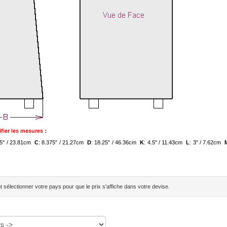
fier les mesures :
75" / 23.81cm
C
: 8.375" / 21.27cm
D
: 18.25" / 46.36cm
K
: 4.5" / 11.43cm
L
: 3" / 7.62cm
sélectionner votre pays pour que le prix s'affiche dans votre devise.