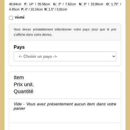
40.64cm
F
: 14" / 35.56cm
G
: 3" / 7.62cm
N
: 9" / 22.86cm
O
: 1.75" /
4.45cm
P
: 4" / 10.16cm
R
: 1.5" / 3.81cm
Vérifié
Vous devez préalablement sélectionner votre pays pour que le prix
s'affiche dans votre devise.
Pays
Item
Prix unit.
Quantité
Vide - Vous avez présentement aucun item dans votre
panier