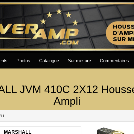
ents
Photos
Catalogue
Sur mesure
Commentaires
LL JVM 410C 2X12 Houss
Ampli
PLI
MARSHALL