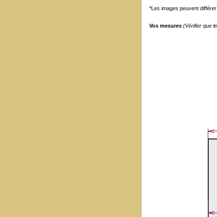
*Les images peuvent différer 
Vos mesures
(Vérifier que 