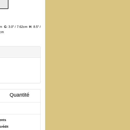
1cm
G
: 3.0" / 7.62cm
H
: 8.5" /
81cm
Quantité
ents
crédit