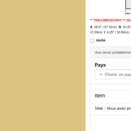
** TRES IMPORTANT ** Véri
A
: 26.5" / 67.31cm
B
: 10.3
21.59cm
I
: 4.25" / 10.80cm
Vérifié
Vous devez préalablement 
Pays
Item
Vide - Vous avez p