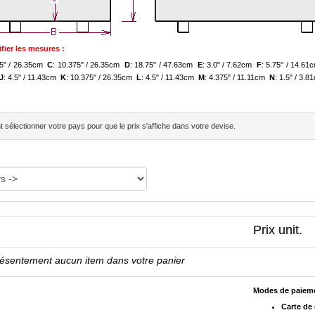
fier les mesures :
75" / 26.35cm
C
: 10.375" / 26.35cm
D
: 18.75" / 47.63cm
E
: 3.0" / 7.62cm
F
: 5.75" / 14.6
J
: 4.5" / 11.43cm
K
: 10.375" / 26.35cm
L
: 4.5" / 11.43cm
M
: 4.375" / 11.11cm
N
: 1.5" / 3.
sélectionner votre pays pour que le prix s'affiche dans votre devise.
Prix unit.
résentement aucun item dans votre panier
Modes de paiem
Carte de 