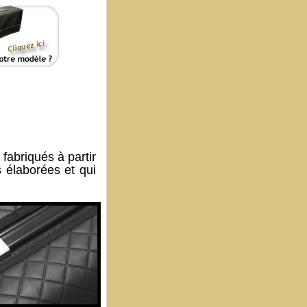
abriqués à partir
 élaborées et qui