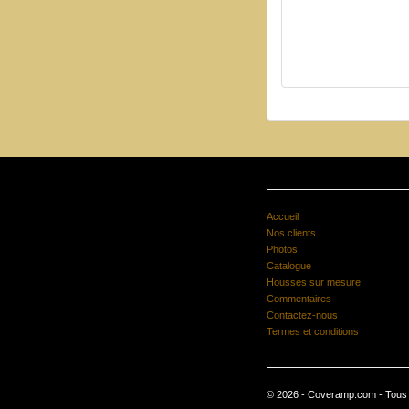
Accueil
Nos clients
Photos
Catalogue
Housses sur mesure
Commentaires
Contactez-nous
Termes et conditions
© 2026 - Coveramp.com - Tous d