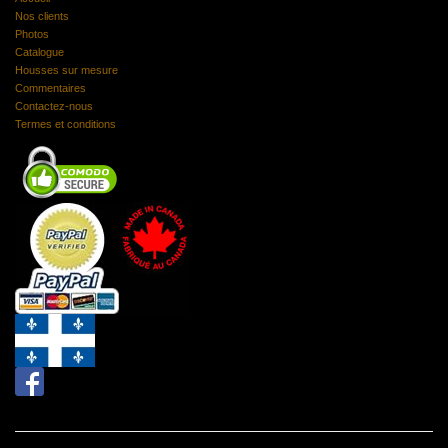
Nos clients
Photos
Catalogue
Housses sur mesure
Commentaires
Contactez-nous
Termes et conditions