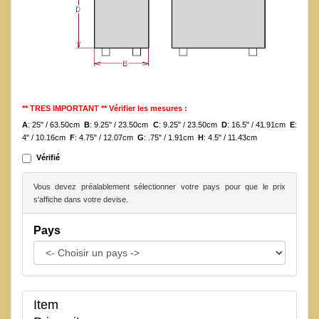
** TRES IMPORTANT ** Vérifier les mesures :
A
: 25" / 63.50cm
B
: 9.25" / 23.50cm
C
: 9.25" / 23.50cm
D
: 16.5" / 41.91cm
E
:
4" / 10.16cm
F
: 4.75" / 12.07cm
G
: .75" / 1.91cm
H
: 4.5" / 11.43cm
Vérifié
Vous devez préalablement sélectionner votre pays pour que le prix
s'affiche dans votre devise.
Pays
Item