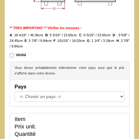
** TRES IMPORTANT ** Vérifier les mesures :
A
: 18 4/16" / 46.36cm
B
: 9 5/16" / 23.65cm
C
: 9 5/16" / 23.65cm
D
: 9 5/8" /
24.45cm
E
: 3 7/8" / 9.84cm
F
: 101/16" / 16.03cm
G
: 1 1/4" / 3.18cm
H
: 3 7/8"
/ 9.84cm
Vérifié
Vous devez préalablement sélectionner votre pays pour que le prix
s'affiche dans votre devise.
Pays
Item
Prix unit.
Quantité